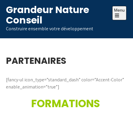
Skip
Grandeur Nature
to
Menu
Conseil
content
Open
the
Construire ensemble votre développement
main
menu
PARTENAIRES
[fancy-ul icon_type=”standard_dash” color=”Accent-Color”
enable_animation=”true”]
FORMATIONS