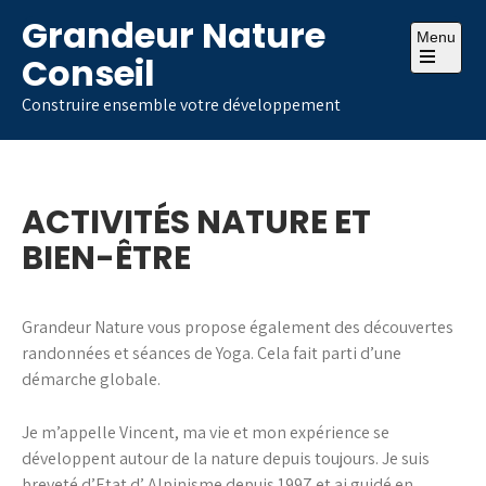
Skip
Grandeur Nature
to
Menu
Conseil
content
Open
the
Construire ensemble votre développement
main
menu
ACTIVITÉS NATURE ET
BIEN-ÊTRE
Grandeur Nature vous propose également des découvertes
randonnées et séances de Yoga. Cela fait parti d’une
démarche globale.
Je m’appelle Vincent, ma vie et mon expérience se
développent autour de la nature depuis toujours. Je suis
breveté d’Etat d’ Alpinisme depuis 1997 et ai guidé en