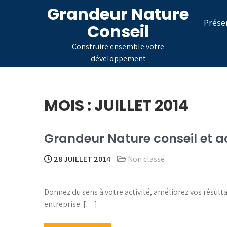
Skip
Grandeur Nature
to
Prése
Conseil
content
Construire ensemble votre
développement
MOIS :
JUILLET 2014
Grandeur Nature conseil e
28 JUILLET 2014
Non classé
Donnez du sens à votre activité, améliorez vos résulta
entreprise. […]