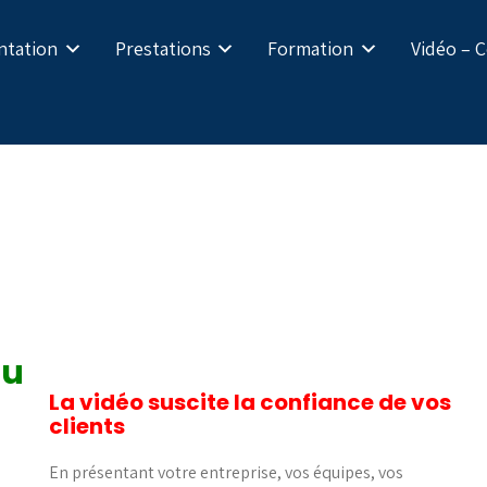
ntation
Prestations
Formation
Vidéo – 
nu
La vidéo suscite la confiance de vos
clients
En présentant votre entreprise, vos équipes, vos