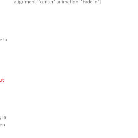
alignment=”center” animation=”Fade In”]
e la
ut
, la
 en