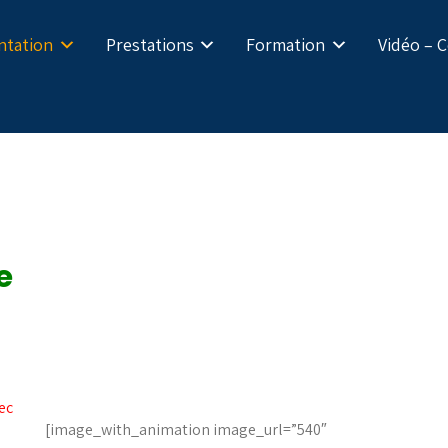
ntation
Prestations
Formation
Vidéo – 
e
ec
[image_with_animation image_url=”540″