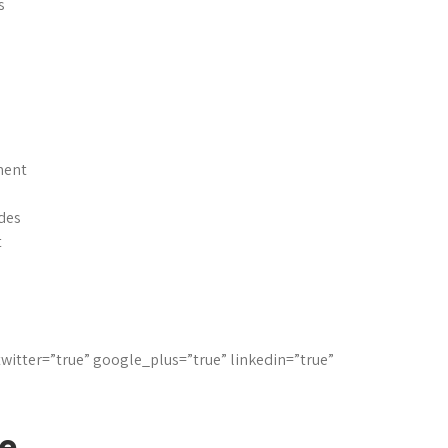
s
ment
 des
t
twitter=”true” google_plus=”true” linkedin=”true”
e