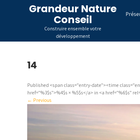
Skip
Grandeur Nature
to
Prése
Conseil
content
Construire ensemble votre
développement
14
Published <span class="entry-date"><time class="
href="%3$s">%4$s × %5$s</a> in <a href="%6$s" re
←
Previous