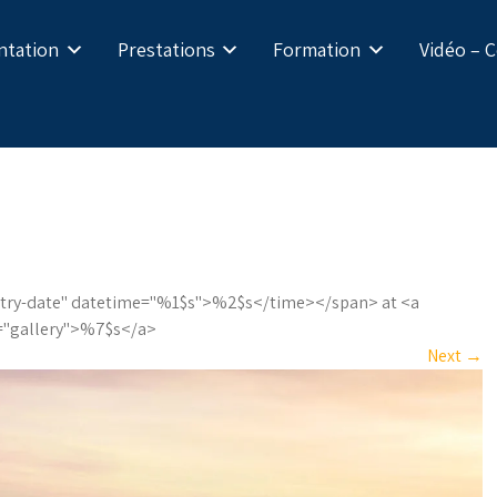
ntation
Prestations
Formation
Vidéo – 
entry-date" datetime="%1$s">%2$s</time></span> at <a
l="gallery">%7$s</a>
Next
→